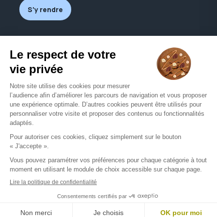
S'y rendre
Nous contacter
avuedoeil78@orange.fr
01 39 75 21 30
Nous contacter
Mentions légales
CGU
Politique de confidentialité
Groupe all © - Tous droits réservés - 2026