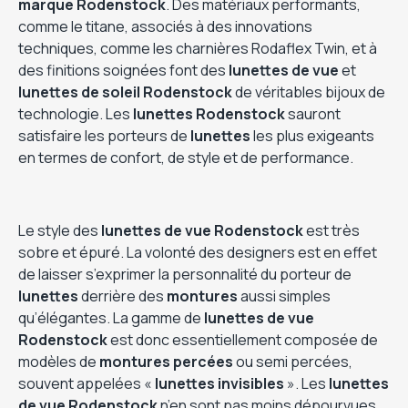
marque Rodenstock
. Des matériaux performants,
comme le titane, associés à des innovations
techniques, comme les charnières Rodaflex Twin, et à
des finitions soignées font des
lunettes de vue
et
lunettes de soleil Rodenstock
de véritables bijoux de
technologie. Les
lunettes Rodenstock
sauront
satisfaire les porteurs de
lunettes
les plus exigeants
en termes de confort, de style et de performance.
Le style des
lunettes de vue Rodenstock
est très
sobre et épuré. La volonté des designers est en effet
de laisser s’exprimer la personnalité du porteur de
lunettes
derrière des
montures
aussi simples
qu’élégantes. La gamme de
lunettes de vue
Rodenstock
est donc essentiellement composée de
modèles de
montures percées
ou semi percées,
souvent appelées «
lunettes invisibles
». Les
lunettes
de vue Rodenstock
n’en sont pas moins dépourvues