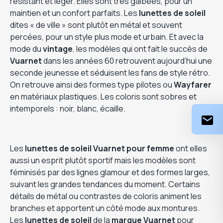
résistant et léger. Elles sont très galbées, pour un
maintien et un confort parfaits. Les
lunettes de soleil
dites « de ville » sont plutôt en métal et souvent
percées, pour un style plus mode et urbain. Et avec la
mode du
vintage
, les modèles qui ont fait le succès de
Vuarnet
dans les années 60 retrouvent aujourd’hui une
seconde jeunesse et séduisent les fans de style rétro.
On retrouve ainsi des formes type pilotes ou
Wayfarer
en matériaux plastiques. Les coloris sont sobres et
intemporels : noir, blanc, écaille.
Les
lunettes de soleil Vuarnet pour femme
ont elles
aussi un esprit plutôt sportif mais les modèles sont
féminisés par des lignes glamour et des formes larges,
suivant les grandes tendances du moment. Certains
détails de métal ou contrastes de coloris animent les
branches et apportent un côté mode aux montures.
Les
lunettes de soleil
de la
marque Vuarnet
pour