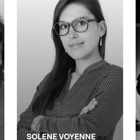
Opticienne diplômée depuis
plus de 15 ans.
Titulaire d'un diplôme
Universitaire en optométrie
et en contactologie.
Expert en santé visuelle.
SOLENE VOYENNE