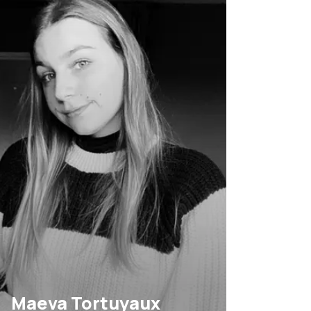
Alternante en BTS opticien
Lunetier à l'AEPO
Maeva Tortuyaux