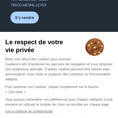
78600 MESNIL LE ROI
S'y rendre
Nous contacter
avuedoeil-mesnil78@orange.fr
01 39 62 34 67
Nous contacter
Mentions légales
CGU